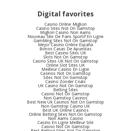
Digital favorites
Casino Online Migliori
Casino Sites Not On Gamstop
Migliori Casino Non Aams
Nouveau Site De Paris Sportif En Ligne
Gambling Sites Not On Gamstop
Mejor Casino Online España
Bonos Casas De Apuestas
Best Casino Sites UK
Slots Not On Gamstop
Casino Sites UK Not On Gamstop
Online Slot Sites UK
Meilleur Casino En Ligne
Casinos Not On Gamstop
Sites Not On Gamstop
Casino Zonder Cruks
UK Casino Not On Gamstop
Betting Sites
Casino Not On Gamstop
Non Gamstop Casinos
Best New Uk Casinos Not On Gamstop
Non Gamstop Casino UK
Best UK Online Casinos
Online Betting Sites Not On Gamstop
Non Aams Casino
Casino En Ligne Meilleur Site
Casino Not On Gamstop
Best Betting Sites Not On Gamstop