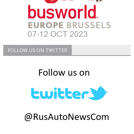
FOLLOW US ON TWITTER