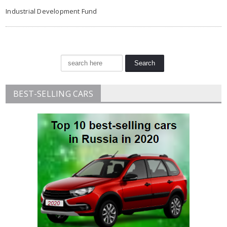
Industrial Development Fund
BEST-SELLING CARS