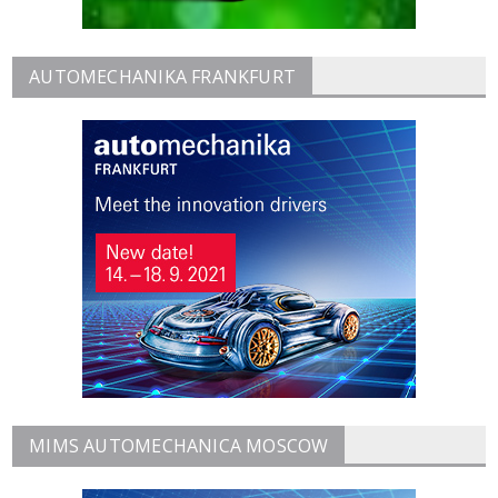
AUTOMECHANIKA FRANKFURT
MIMS AUTOMECHANICA MOSCOW